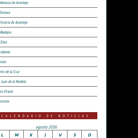
Matanza de Acentejo
Orotava
Victoria de Acentejo
 Realejos
Silos
celánea
nión
rto de la Cruz
 Juan de la Rambla
ta Úrsula
oronte
CALENDARIO DE NOTICIAS
agosto 2026
L
M
X
J
V
S
D