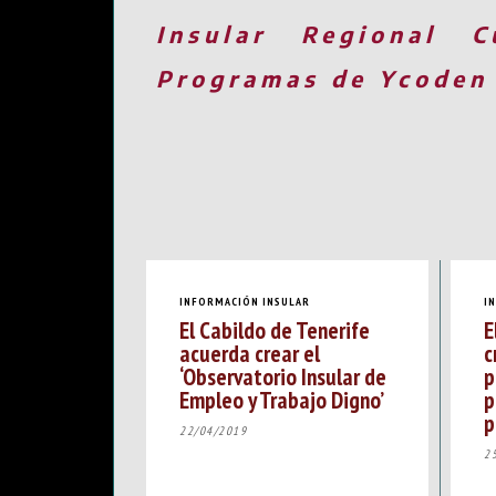
Insular
Regional
C
Programas de Ycoden
INFORMACIÓN INSULAR
I
El Cabildo de Tenerife
E
acuerda crear el
c
‘Observatorio Insular de
p
Empleo y Trabajo Digno’
p
p
22/04/2019
2