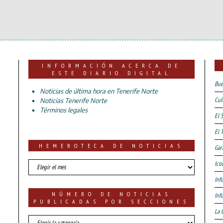
INFORMACIÓN ACERCA DE
ESTE DIARIO DIGITAL
Bue
Noticias de última hora en Tenerife Norte
Cul
Noticias Tenerife Norte
Términos legales
El 
El 
HEMEROTECA DE NOTICIAS
Gar
HEMEROTECA
Ico
DE
Inf
NOTICIAS
NÚMERO DE NOTICIAS
Inf
PUBLICADAS POR SECCIONES
La 
número