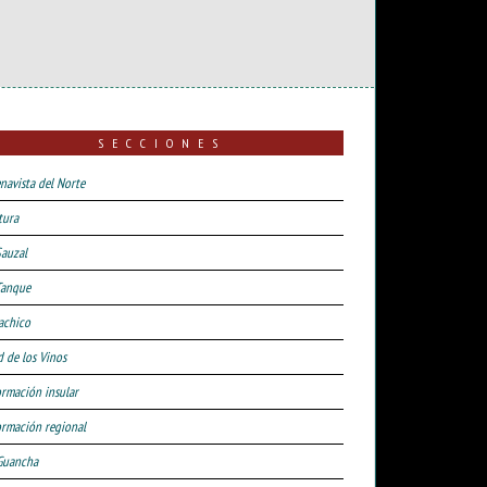
SECCIONES
navista del Norte
tura
Sauzal
Tanque
achico
d de los Vinos
ormación insular
ormación regional
Guancha