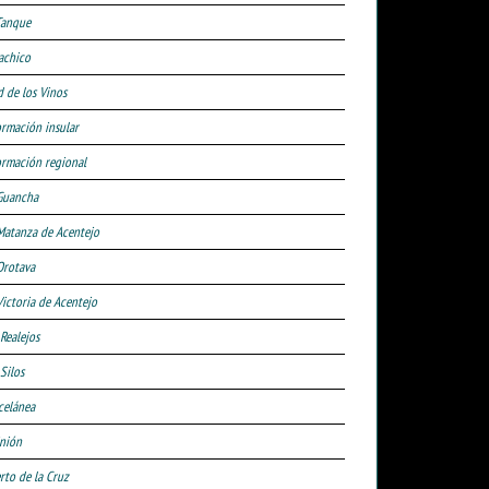
Tanque
achico
d de los Vinos
ormación insular
ormación regional
Guancha
Matanza de Acentejo
Orotava
Victoria de Acentejo
 Realejos
Silos
celánea
nión
rto de la Cruz