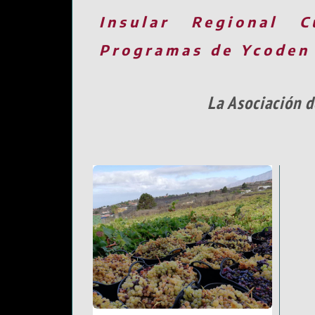
Insular
Regional
C
Programas de Ycoden
La Asociación d