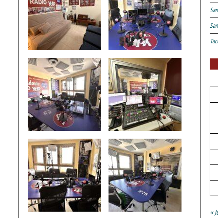
San
San
Tac
« J