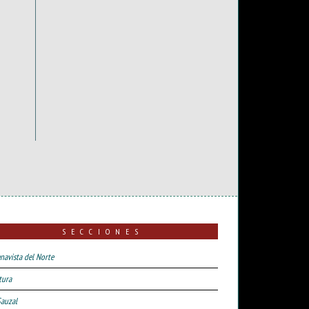
SECCIONES
navista del Norte
tura
Sauzal