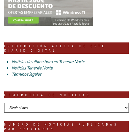
INFORMACIÓN ACERCA DE ESTE
DIARIO DIGITAL
Noticias de última hora en Tenerife Norte
Noticias Tenerife Norte
Términos legales
HEMEROTECA DE NOTICIAS
HEMEROTECA
DE
NOTICIAS
NÚMERO DE NOTICIAS PUBLICADAS
POR SECCIONES