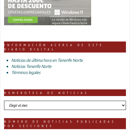
INFORMACIÓN ACERCA DE ESTE
DIARIO DIGITAL
Noticias de última hora en Tenerife Norte
Noticias Tenerife Norte
Términos legales
HEMEROTECA DE NOTICIAS
HEMEROTECA
DE
NOTICIAS
NÚMERO DE NOTICIAS PUBLICADAS
POR SECCIONES