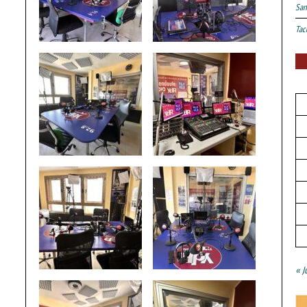
San
Tac
« J