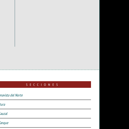
SECCIONES
navista del Norte
tura
Sauzal
Tanque