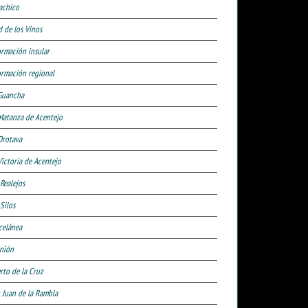
achico
d de los Vinos
ormación insular
ormación regional
Guancha
Matanza de Acentejo
Orotava
Victoria de Acentejo
 Realejos
Silos
celánea
nión
rto de la Cruz
 Juan de la Rambla