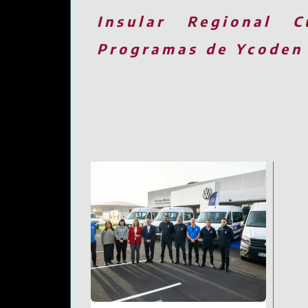
Insular
Regional
C
Programas de Ycoden