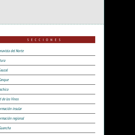
SECCIONES
navista del Norte
tura
Sauzal
Tanque
achico
d de los Vinos
ormación insular
ormación regional
Guancha