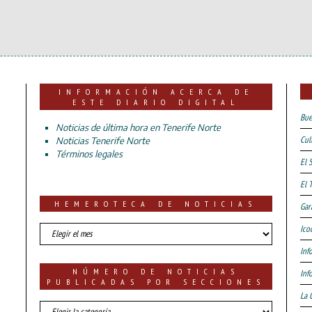
INFORMACIÓN ACERCA DE
ESTE DIARIO DIGITAL
Bue
Noticias de última hora en Tenerife Norte
Cul
Noticias Tenerife Norte
Términos legales
El 
El 
HEMEROTECA DE NOTICIAS
Gar
HEMEROTECA
Ico
DE
Inf
NOTICIAS
NÚMERO DE NOTICIAS
Inf
PUBLICADAS POR SECCIONES
La 
número