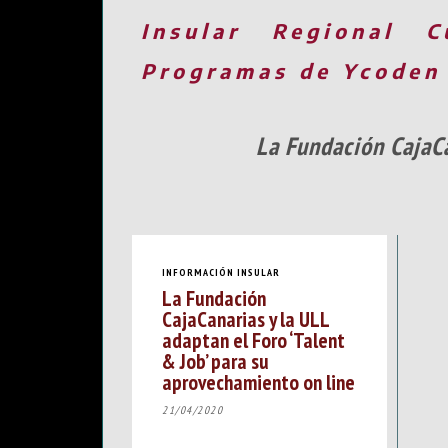
Insular
Regional
C
Programas de Ycoden
La Fundación CajaCa
INFORMACIÓN INSULAR
La Fundación
CajaCanarias y la ULL
adaptan el Foro ‘Talent
& Job’ para su
aprovechamiento on line
21/04/2020