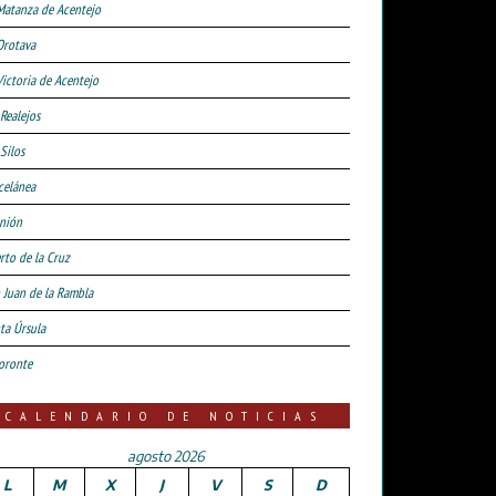
Matanza de Acentejo
Orotava
Victoria de Acentejo
 Realejos
Silos
celánea
nión
rto de la Cruz
 Juan de la Rambla
ta Úrsula
oronte
CALENDARIO DE NOTICIAS
agosto 2026
L
M
X
J
V
S
D