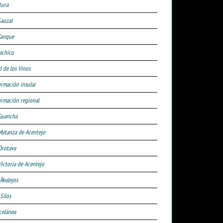
tura
Sauzal
Tanque
achico
d de los Vinos
ormación insular
ormación regional
Guancha
Matanza de Acentejo
Orotava
Victoria de Acentejo
 Realejos
Silos
celánea