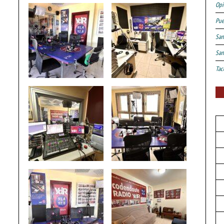
Opi
Pue
San
San
Tac