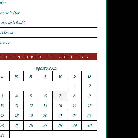
nión
rto de la Cruz
 Juan de la Rambla
ta Úrsula
oronte
CALENDARIO DE NOTICIAS
agosto 2026
L
M
X
J
V
S
D
1
2
3
4
5
6
7
8
9
10
11
12
13
14
15
16
17
18
19
20
21
22
23
24
25
26
27
28
29
30
31