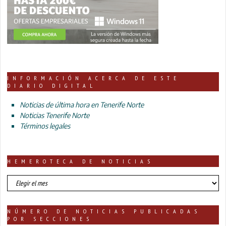
INFORMACIÓN ACERCA DE ESTE
DIARIO DIGITAL
Noticias de última hora en Tenerife Norte
Noticias Tenerife Norte
Términos legales
HEMEROTECA DE NOTICIAS
HEMEROTECA
DE
NOTICIAS
NÚMERO DE NOTICIAS PUBLICADAS
POR SECCIONES