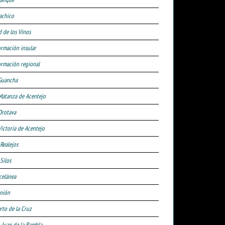
achico
d de los Vinos
ormación insular
ormación regional
Guancha
Matanza de Acentejo
Orotava
Victoria de Acentejo
 Realejos
Silos
celánea
nión
rto de la Cruz
 Juan de la Rambla