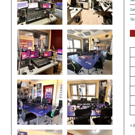
San
Tac
« J