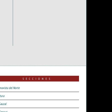
SECCIONES
navista del Norte
tura
Sauzal
Tanque