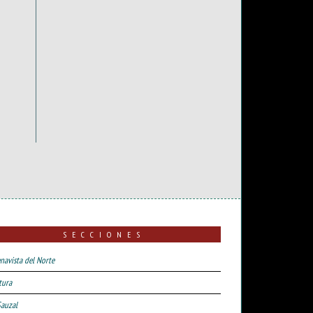
SECCIONES
navista del Norte
tura
Sauzal