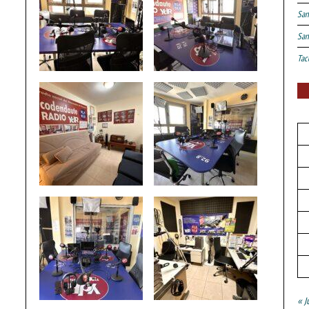
San
San
Tac
« J