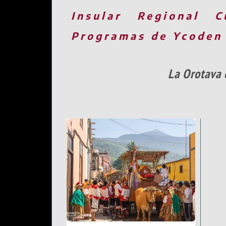
Insular
Regional
C
Programas de Ycoden
La Orotava 