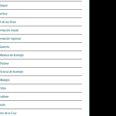
Tanque
achico
d de los Vinos
ormación insular
ormación regional
Guancha
Matanza de Acentejo
Orotava
Victoria de Acentejo
 Realejos
Silos
celánea
nión
rto de la Cruz