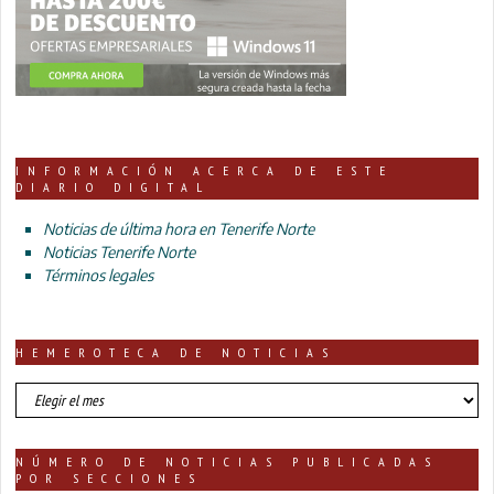
INFORMACIÓN ACERCA DE ESTE
DIARIO DIGITAL
Noticias de última hora en Tenerife Norte
Noticias Tenerife Norte
Términos legales
HEMEROTECA DE NOTICIAS
HEMEROTECA
DE
NOTICIAS
NÚMERO DE NOTICIAS PUBLICADAS
POR SECCIONES