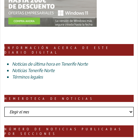
INFORMACIÓN ACERCA DE ESTE
DIARIO DIGITAL
Noticias de última hora en Tenerife Norte
Noticias Tenerife Norte
Términos legales
HEMEROTECA DE NOTICIAS
HEMEROTECA
DE
NOTICIAS
NÚMERO DE NOTICIAS PUBLICADAS
POR SECCIONES