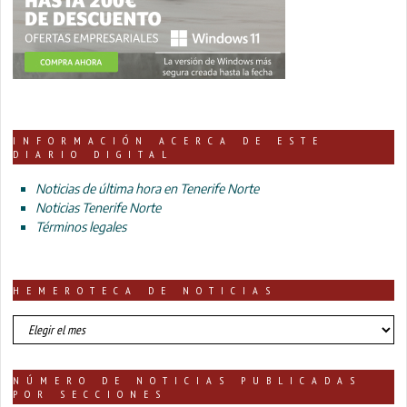
INFORMACIÓN ACERCA DE ESTE
DIARIO DIGITAL
Noticias de última hora en Tenerife Norte
Noticias Tenerife Norte
Términos legales
HEMEROTECA DE NOTICIAS
HEMEROTECA
DE
NOTICIAS
NÚMERO DE NOTICIAS PUBLICADAS
POR SECCIONES