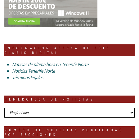
INFORMACIÓN ACERCA DE ESTE
DIARIO DIGITAL
Noticias de última hora en Tenerife Norte
Noticias Tenerife Norte
Términos legales
HEMEROTECA DE NOTICIAS
HEMEROTECA
DE
NOTICIAS
NÚMERO DE NOTICIAS PUBLICADAS
POR SECCIONES