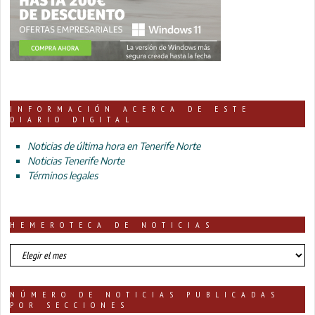
INFORMACIÓN ACERCA DE ESTE
DIARIO DIGITAL
Noticias de última hora en Tenerife Norte
Noticias Tenerife Norte
Términos legales
HEMEROTECA DE NOTICIAS
HEMEROTECA
DE
NOTICIAS
NÚMERO DE NOTICIAS PUBLICADAS
POR SECCIONES