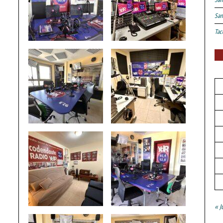
San
Tac
« J