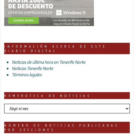
INFORMACIÓN ACERCA DE ESTE
DIARIO DIGITAL
Noticias de última hora en Tenerife Norte
Noticias Tenerife Norte
Términos legales
HEMEROTECA DE NOTICIAS
HEMEROTECA
DE
NOTICIAS
NÚMERO DE NOTICIAS PUBLICADAS
POR SECCIONES