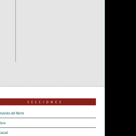
SECCIONES
navista del Norte
tura
Sauzal