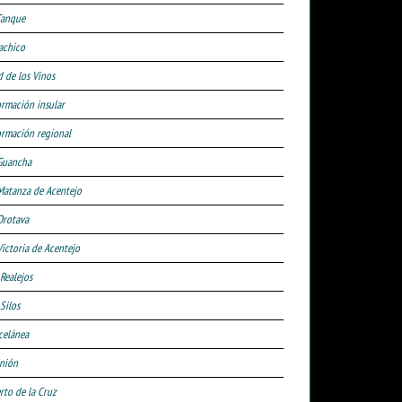
Tanque
achico
d de los Vinos
ormación insular
ormación regional
Guancha
Matanza de Acentejo
Orotava
Victoria de Acentejo
 Realejos
Silos
celánea
nión
rto de la Cruz