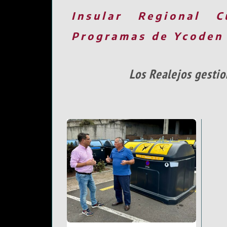
Insular
Regional
C
Programas de Ycoden
Los Realejos gestio