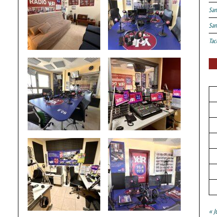
San
San
Tac
« J