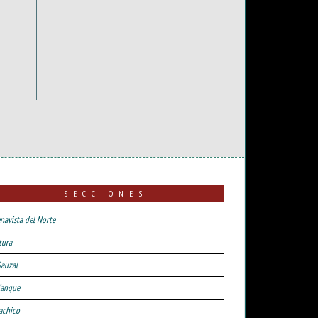
SECCIONES
navista del Norte
tura
Sauzal
Tanque
achico