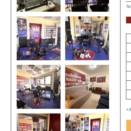
Tac
« J