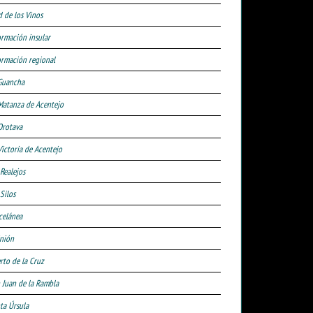
d de los Vinos
ormación insular
ormación regional
Guancha
Matanza de Acentejo
Orotava
Victoria de Acentejo
 Realejos
Silos
celánea
nión
rto de la Cruz
 Juan de la Rambla
ta Úrsula