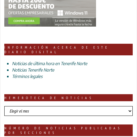
INFORMACIÓN ACERCA DE ESTE
DIARIO DIGITAL
Noticias de última hora en Tenerife Norte
Noticias Tenerife Norte
Términos legales
HEMEROTECA DE NOTICIAS
HEMEROTECA
DE
NOTICIAS
NÚMERO DE NOTICIAS PUBLICADAS
POR SECCIONES