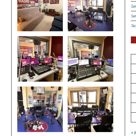
San
San
Tac
« J