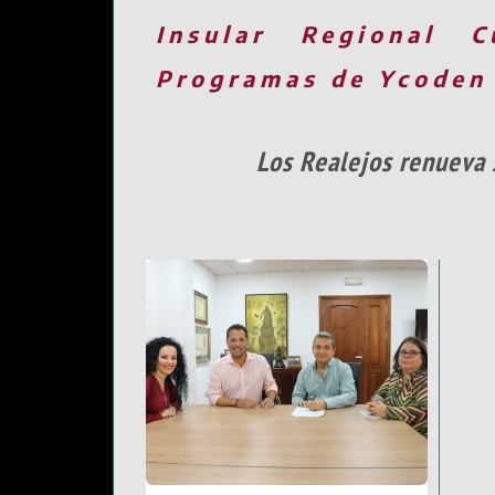
Insular
Regional
C
Programas de Ycoden
Los Realejos renueva 