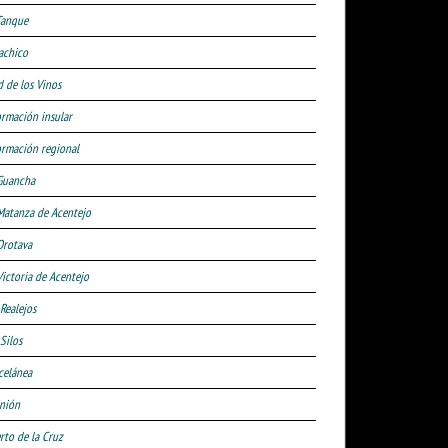
Tanque
achico
d de los Vinos
ormación insular
ormación regional
Guancha
Matanza de Acentejo
Orotava
Victoria de Acentejo
 Realejos
Silos
celánea
nión
rto de la Cruz