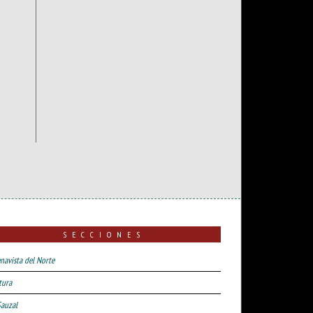
SECCIONES
navista del Norte
tura
Sauzal