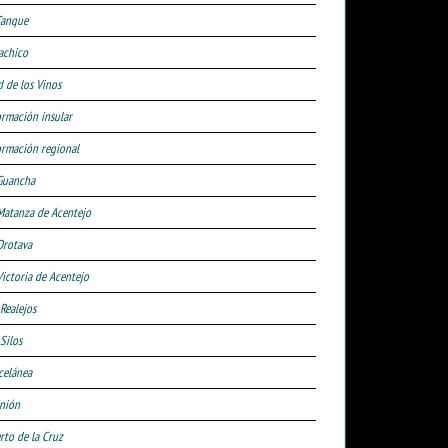
Tanque
achico
d de los Vinos
ormación insular
ormación regional
Guancha
Matanza de Acentejo
Orotava
Victoria de Acentejo
 Realejos
Silos
celánea
nión
rto de la Cruz