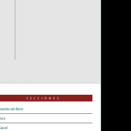
SECCIONES
navista del Norte
tura
Sauzal