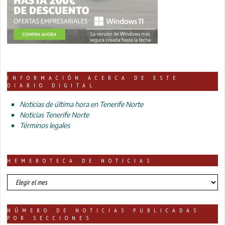
INFORMACIÓN ACERCA DE ESTE
DIARIO DIGITAL
Noticias de última hora en Tenerife Norte
Noticias Tenerife Norte
Términos legales
HEMEROTECA DE NOTICIAS
HEMEROTECA
DE
NOTICIAS
NÚMERO DE NOTICIAS PUBLICADAS
POR SECCIONES