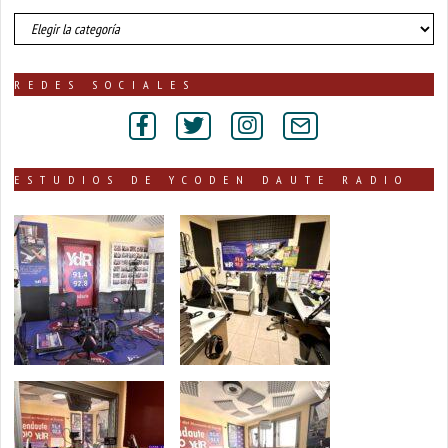
número
de
noticias
publicadas
REDES SOCIALES
por
secciones
ESTUDIOS DE YCODEN DAUTE RADIO