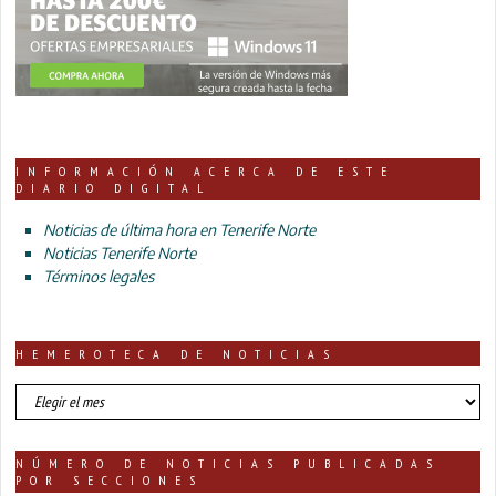
INFORMACIÓN ACERCA DE ESTE
DIARIO DIGITAL
Noticias de última hora en Tenerife Norte
Noticias Tenerife Norte
Términos legales
HEMEROTECA DE NOTICIAS
HEMEROTECA
DE
NOTICIAS
NÚMERO DE NOTICIAS PUBLICADAS
POR SECCIONES