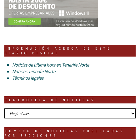
INFORMACIÓN ACERCA DE ESTE
DIARIO DIGITAL
Noticias de última hora en Tenerife Norte
Noticias Tenerife Norte
Términos legales
HEMEROTECA DE NOTICIAS
HEMEROTECA
DE
NOTICIAS
NÚMERO DE NOTICIAS PUBLICADAS
POR SECCIONES