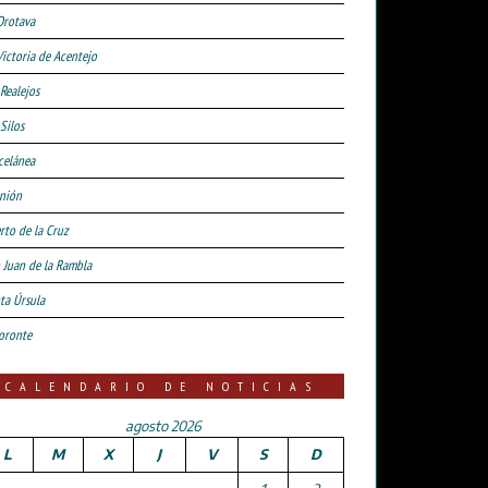
Orotava
Victoria de Acentejo
 Realejos
Silos
celánea
nión
rto de la Cruz
 Juan de la Rambla
ta Úrsula
oronte
CALENDARIO DE NOTICIAS
agosto 2026
L
M
X
J
V
S
D