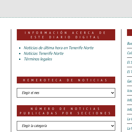
INFORMACIÓN ACERCA DE
ESTE DIARIO DIGITAL
Bue
Noticias de última hora en Tenerife Norte
Cul
Noticias Tenerife Norte
Términos legales
El 
El 
HEMEROTECA DE NOTICIAS
Gar
HEMEROTECA
Ico
DE
Inf
NOTICIAS
NÚMERO DE NOTICIAS
Inf
PUBLICADAS POR SECCIONES
La 
número
La 
de