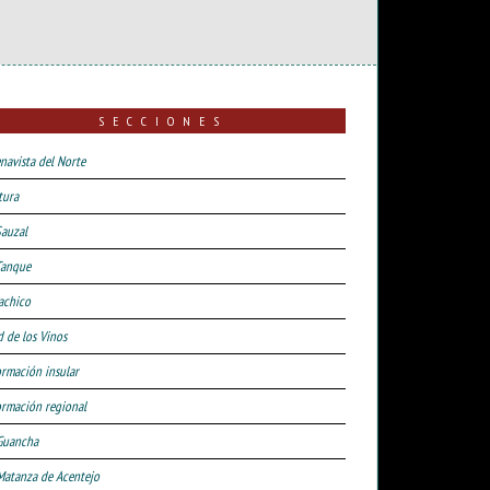
SECCIONES
navista del Norte
tura
Sauzal
Tanque
achico
d de los Vinos
ormación insular
ormación regional
Guancha
Matanza de Acentejo