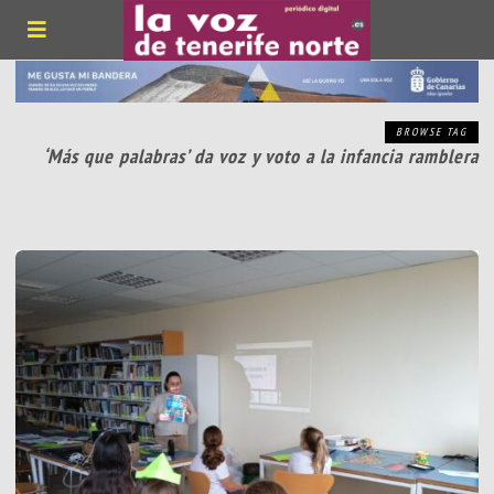
BROWSE TAG
‘Más que palabras’ da voz y voto a la infancia ramblera