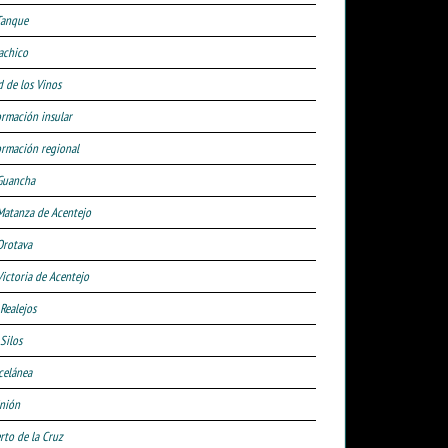
Tanque
achico
d de los Vinos
ormación insular
ormación regional
Guancha
Matanza de Acentejo
Orotava
Victoria de Acentejo
 Realejos
Silos
celánea
nión
rto de la Cruz