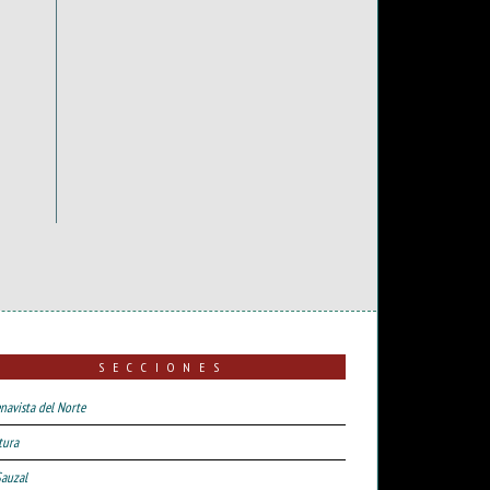
SECCIONES
navista del Norte
tura
Sauzal