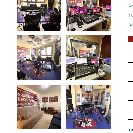
San
San
Tac
« J