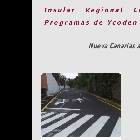
Insular
Regional
C
Programas de Ycoden
Nueva Canarias al