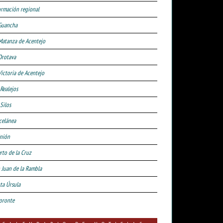
ormación regional
Guancha
Matanza de Acentejo
Orotava
Victoria de Acentejo
 Realejos
Silos
celánea
nión
rto de la Cruz
 Juan de la Rambla
ta Úrsula
oronte