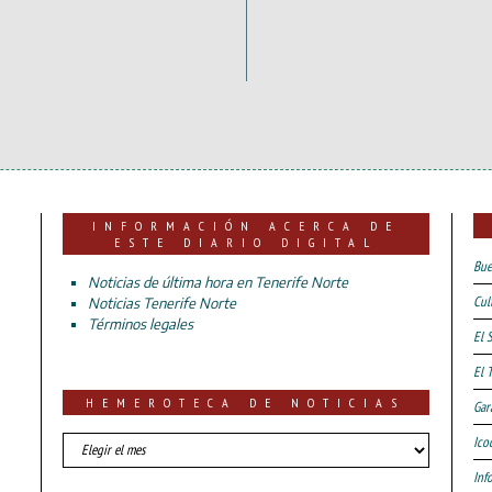
INFORMACIÓN ACERCA DE
ESTE DIARIO DIGITAL
Bue
Noticias de última hora en Tenerife Norte
Cul
Noticias Tenerife Norte
Términos legales
El 
El 
HEMEROTECA DE NOTICIAS
Gar
HEMEROTECA
Ico
DE
Inf
NOTICIAS