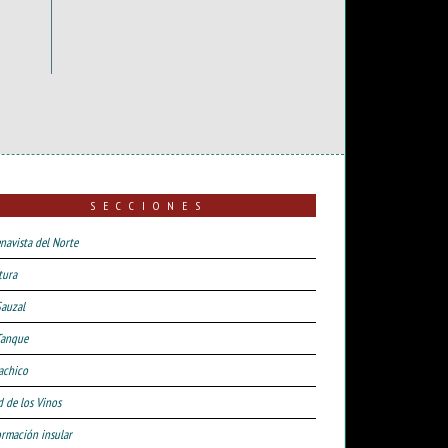
SECCIONES
navista del Norte
tura
Sauzal
Tanque
achico
d de los Vinos
ormación insular