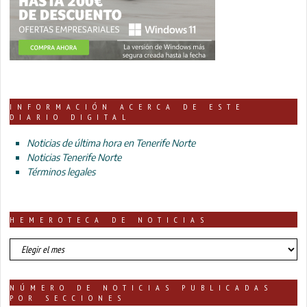
INFORMACIÓN ACERCA DE ESTE
DIARIO DIGITAL
Noticias de última hora en Tenerife Norte
Noticias Tenerife Norte
Términos legales
HEMEROTECA DE NOTICIAS
HEMEROTECA
DE
NOTICIAS
NÚMERO DE NOTICIAS PUBLICADAS
POR SECCIONES