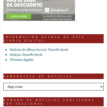
INFORMACIÓN ACERCA DE ESTE
DIARIO DIGITAL
Noticias de última hora en Tenerife Norte
Noticias Tenerife Norte
Términos legales
HEMEROTECA DE NOTICIAS
HEMEROTECA
DE
NOTICIAS
NÚMERO DE NOTICIAS PUBLICADAS
POR SECCIONES