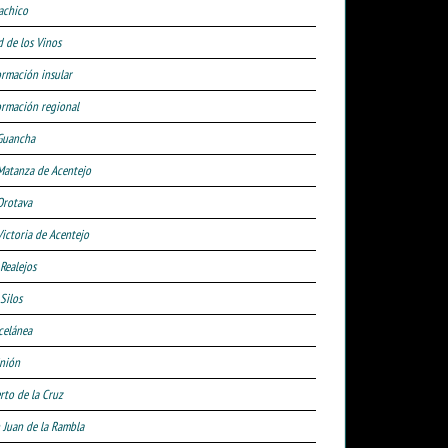
achico
d de los Vinos
ormación insular
ormación regional
Guancha
Matanza de Acentejo
Orotava
Victoria de Acentejo
 Realejos
Silos
celánea
nión
rto de la Cruz
 Juan de la Rambla