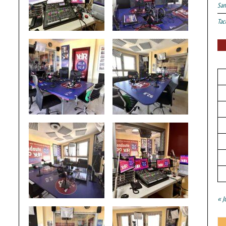
San
Tac
« J