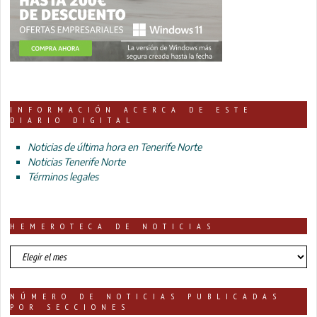
INFORMACIÓN ACERCA DE ESTE
DIARIO DIGITAL
Noticias de última hora en Tenerife Norte
Noticias Tenerife Norte
Términos legales
HEMEROTECA DE NOTICIAS
HEMEROTECA
DE
NOTICIAS
NÚMERO DE NOTICIAS PUBLICADAS
POR SECCIONES