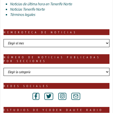
Noticias de última hora en Tenerife Norte
Noticias Tenerife Norte
Términos legales
HEMEROTECA DE NOTICIAS
HEMEROTECA
DE
NOTICIAS
NÚMERO DE NOTICIAS PUBLICADAS
POR SECCIONES
número
de
noticias
publicadas
REDES SOCIALES
por
secciones
ESTUDIOS DE YCODEN DAUTE RADIO