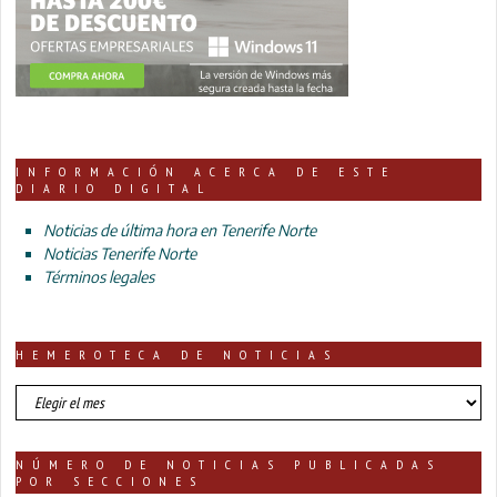
INFORMACIÓN ACERCA DE ESTE
DIARIO DIGITAL
Noticias de última hora en Tenerife Norte
Noticias Tenerife Norte
Términos legales
HEMEROTECA DE NOTICIAS
HEMEROTECA
DE
NOTICIAS
NÚMERO DE NOTICIAS PUBLICADAS
POR SECCIONES