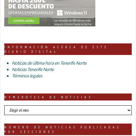
INFORMACIÓN ACERCA DE ESTE
DIARIO DIGITAL
Noticias de última hora en Tenerife Norte
Noticias Tenerife Norte
Términos legales
HEMEROTECA DE NOTICIAS
HEMEROTECA
DE
NOTICIAS
NÚMERO DE NOTICIAS PUBLICADAS
POR SECCIONES