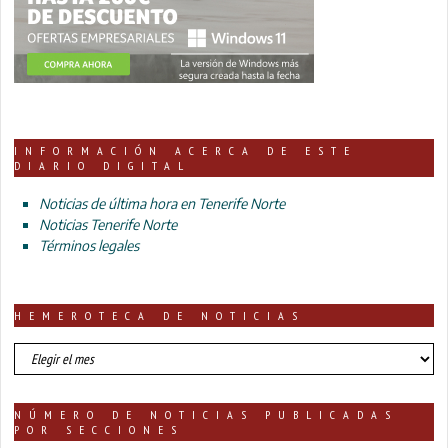
INFORMACIÓN ACERCA DE ESTE
DIARIO DIGITAL
Noticias de última hora en Tenerife Norte
Noticias Tenerife Norte
Términos legales
HEMEROTECA DE NOTICIAS
HEMEROTECA
DE
NOTICIAS
NÚMERO DE NOTICIAS PUBLICADAS
POR SECCIONES