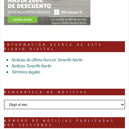
INFORMACIÓN ACERCA DE ESTE
DIARIO DIGITAL
Noticias de última hora en Tenerife Norte
Noticias Tenerife Norte
Términos legales
HEMEROTECA DE NOTICIAS
HEMEROTECA
DE
NOTICIAS
NÚMERO DE NOTICIAS PUBLICADAS
POR SECCIONES