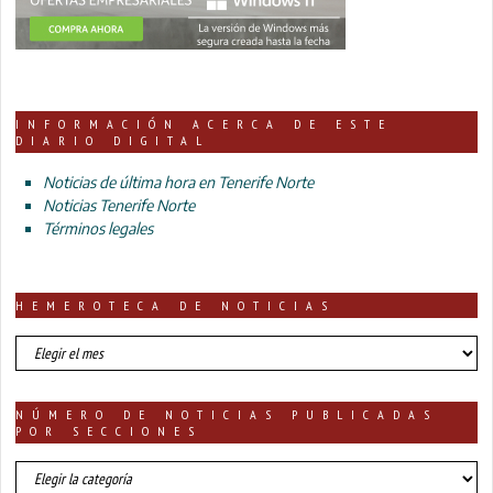
INFORMACIÓN ACERCA DE ESTE
DIARIO DIGITAL
Noticias de última hora en Tenerife Norte
Noticias Tenerife Norte
Términos legales
HEMEROTECA DE NOTICIAS
HEMEROTECA
DE
NOTICIAS
NÚMERO DE NOTICIAS PUBLICADAS
POR SECCIONES
número