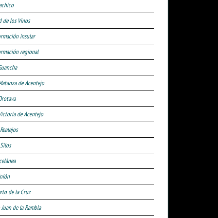
achico
d de los Vinos
ormación insular
ormación regional
Guancha
Matanza de Acentejo
Orotava
Victoria de Acentejo
 Realejos
Silos
celánea
nión
rto de la Cruz
 Juan de la Rambla