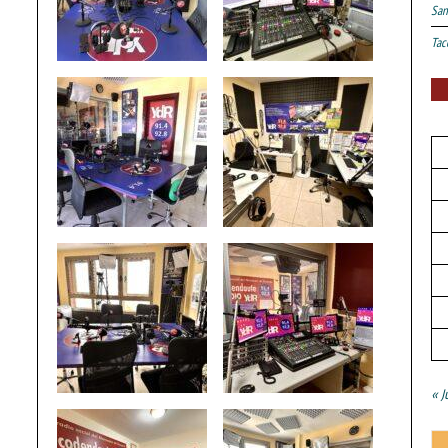
San
Tac
« J