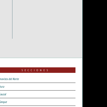
SECCIONES
navista del Norte
tura
Sauzal
Tanque