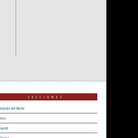
SECCIONES
navista del Norte
tura
Sauzal
Tanque