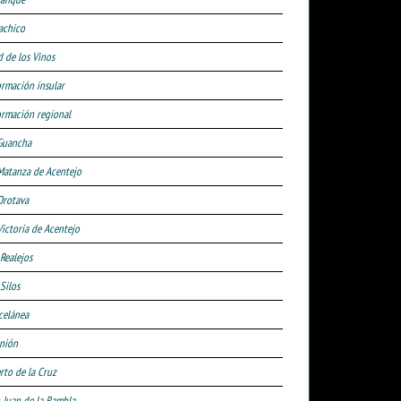
achico
d de los Vinos
ormación insular
ormación regional
Guancha
Matanza de Acentejo
Orotava
Victoria de Acentejo
 Realejos
Silos
celánea
nión
rto de la Cruz
 Juan de la Rambla