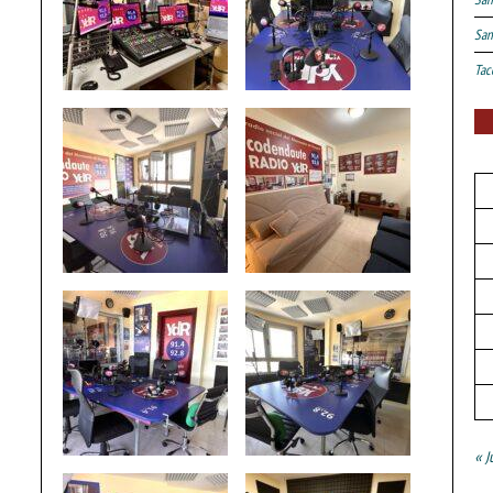
San
Tac
« J