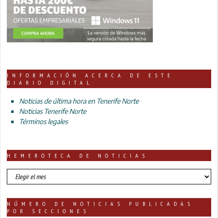
INFORMACIÓN ACERCA DE ESTE
DIARIO DIGITAL
Noticias de última hora en Tenerife Norte
Noticias Tenerife Norte
Términos legales
HEMEROTECA DE NOTICIAS
HEMEROTECA
DE
NOTICIAS
NÚMERO DE NOTICIAS PUBLICADAS
POR SECCIONES