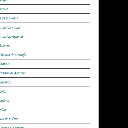
achico
d de los Vinos
ormación insular
ormación regional
Guancha
Matanza de Acentejo
Orotava
Victoria de Acentejo
 Realejos
Silos
celánea
nión
rto de la Cruz
 Juan de la Rambla