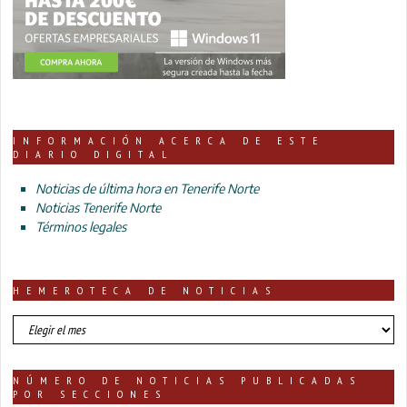
INFORMACIÓN ACERCA DE ESTE
DIARIO DIGITAL
Noticias de última hora en Tenerife Norte
Noticias Tenerife Norte
Términos legales
HEMEROTECA DE NOTICIAS
HEMEROTECA
DE
NOTICIAS
NÚMERO DE NOTICIAS PUBLICADAS
POR SECCIONES