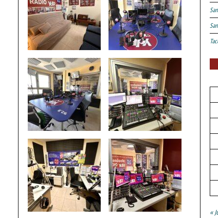
San
San
Tac
« J