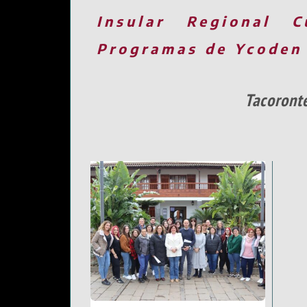
Insular
Regional
C
Programas de Ycoden
Tacoront