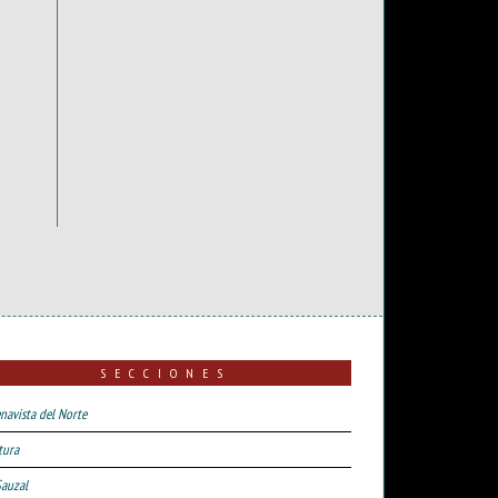
SECCIONES
navista del Norte
tura
Sauzal