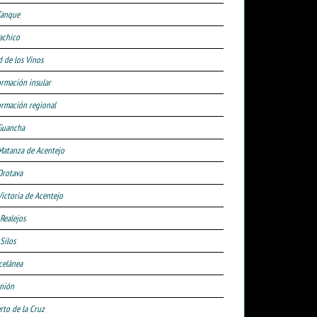
Tanque
achico
d de los Vinos
ormación insular
ormación regional
Guancha
Matanza de Acentejo
Orotava
Victoria de Acentejo
 Realejos
Silos
celánea
nión
rto de la Cruz