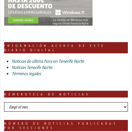
INFORMACIÓN ACERCA DE ESTE
DIARIO DIGITAL
Noticias de última hora en Tenerife Norte
Noticias Tenerife Norte
Términos legales
HEMEROTECA DE NOTICIAS
HEMEROTECA
DE
NOTICIAS
NÚMERO DE NOTICIAS PUBLICADAS
POR SECCIONES