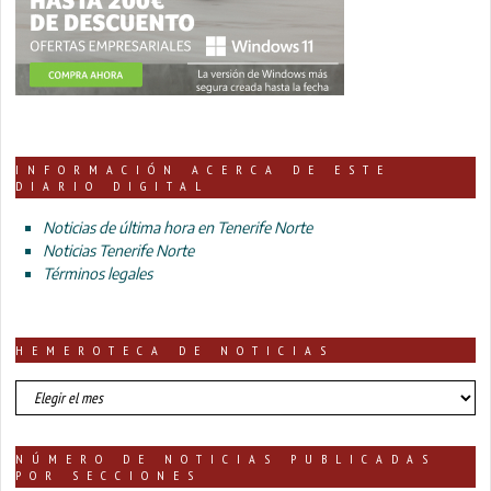
INFORMACIÓN ACERCA DE ESTE
DIARIO DIGITAL
Noticias de última hora en Tenerife Norte
Noticias Tenerife Norte
Términos legales
HEMEROTECA DE NOTICIAS
HEMEROTECA
DE
NOTICIAS
NÚMERO DE NOTICIAS PUBLICADAS
POR SECCIONES