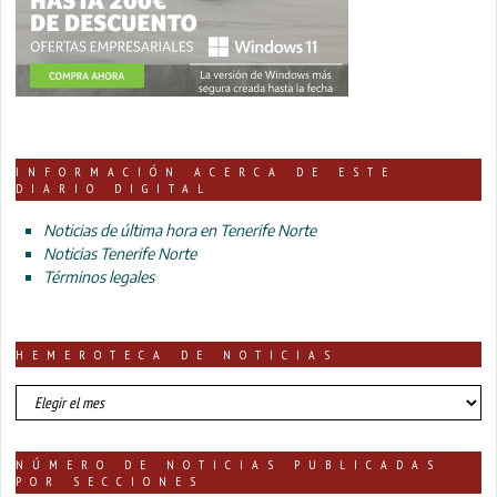
INFORMACIÓN ACERCA DE ESTE
DIARIO DIGITAL
Noticias de última hora en Tenerife Norte
Noticias Tenerife Norte
Términos legales
HEMEROTECA DE NOTICIAS
HEMEROTECA
DE
NOTICIAS
NÚMERO DE NOTICIAS PUBLICADAS
POR SECCIONES