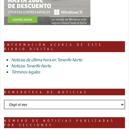
INFORMACIÓN ACERCA DE ESTE
DIARIO DIGITAL
Noticias de última hora en Tenerife Norte
Noticias Tenerife Norte
Términos legales
HEMEROTECA DE NOTICIAS
HEMEROTECA
DE
NOTICIAS
NÚMERO DE NOTICIAS PUBLICADAS
POR SECCIONES