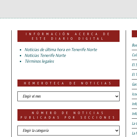
INFORMACIÓN ACERCA DE
ESTE DIARIO DIGITAL
Bue
Noticias de última hora en Tenerife Norte
Cul
Noticias Tenerife Norte
Términos legales
El 
El 
HEMEROTECA DE NOTICIAS
Gar
HEMEROTECA
Ico
DE
Inf
NOTICIAS
NÚMERO DE NOTICIAS
Inf
PUBLICADAS POR SECCIONES
La 
número
La 
de