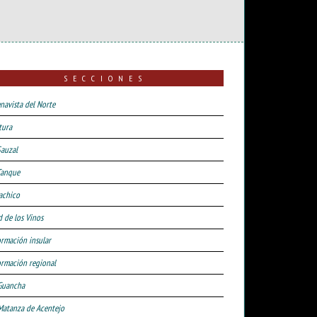
SECCIONES
navista del Norte
tura
Sauzal
Tanque
achico
d de los Vinos
ormación insular
ormación regional
Guancha
Matanza de Acentejo