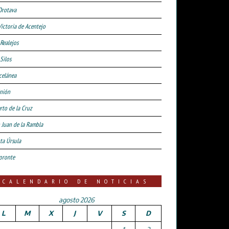
Orotava
Victoria de Acentejo
 Realejos
Silos
celánea
nión
rto de la Cruz
 Juan de la Rambla
ta Úrsula
oronte
CALENDARIO DE NOTICIAS
agosto 2026
L
M
X
J
V
S
D